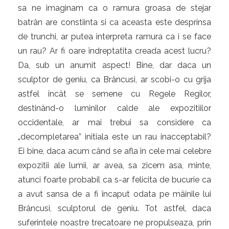
sa ne imaginam ca o ramura groasa de stejar
batrân are constiinta si ca aceasta este desprinsa
de trunchi, ar putea interpreta ramura ca i se face
un rau? Ar fi oare îndreptatita creada acest lucru?
Da, sub un anumit aspect! Bine, dar daca un
sculptor de geniu, ca Brâncusi, ar scobi-o cu grija
astfel încât se semene cu Regele Regilor,
destinând-o luminilor calde ale expozitiilor
occidentale, ar mai trebui sa considere ca
„decompletarea” initiala este un rau inacceptabil?
Ei bine, daca acum când se afla în cele mai celebre
expozitii ale lumii, ar avea, sa zicem asa, minte,
atunci foarte probabil ca s-ar felicita de bucurie ca
a avut sansa de a fi încaput odata pe mâinile lui
Brâncusi, sculptorul de geniu. Tot astfel, daca
suferintele noastre trecatoare ne propulseaza, prin