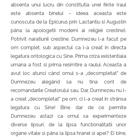
absenta unui lucru din constitutia unei fiinte (raul
este absenta binelui – ideea aceasta este
cunoscuta de la Epicurus prin Lactantiu si Augustin
pâna la apologetii moderni ai religiei crestine).
Potrivit naratiunii crestine, Dumnezeu l-a facut pe
om complet, sub aspectul ca l-a creat în directa
legatura ontologica cu Sine. Prima criza existentiala
umana a fost si prima resimtire a raului. Aceasta a
avut loc atunci când omul s-a „decompletat” de
Dumnezeu alegând sa nu tina cont de
recomandarile Creatorului sau. Dar, Dumnezeu nu l-
a creat „decompletat” pe om, ci l-a creat în strânsa
legatura cu Sine! Bine, dar de ce permite
Dumnezeu astazi ca omul sa experimenteze
diverse lipsuri, de la lipsa functionalitatii unor
organe vitale si pâna la lipsa hranei si apei? Ei bine,