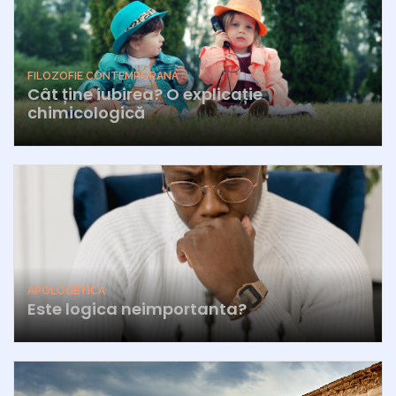
FILOZOFIE CONTEMPORANA
Cât ține iubirea? O explicație
chimicologică
APOLOGETICA
Este logica neimportanta?