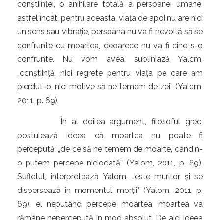
conștiinței, o anihilare totală a persoanei umane,
astfel încât, pentru aceasta, viața de apoi nu are nici
un sens sau vibrație, persoana nu va fi nevoită să se
confrunte cu moartea, deoarece nu va fi cine s-o
confrunte. Nu vom avea, subliniază Yalom,
„conștiință, nici regrete pentru viața pe care am
pierdut-o, nici motive să ne temem de zei” (Yalom,
2011, p. 69).
În al doilea argument, filosoful grec,
postulează ideea că moartea nu poate fi
percepută: „de ce să ne temem de moarte, când n-
o putem percepe niciodată” (Yalom, 2011, p. 69).
Sufletul, interpretează Yalom, „este muritor și se
dispersează în momentul morții” (Yalom, 2011, p.
69), el neputând percepe moartea, moartea va
rămâne nepercepută în mod absolut. De aici ideea