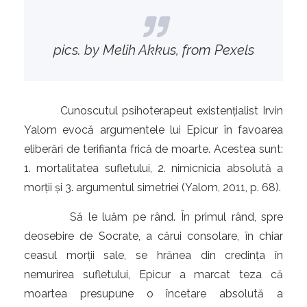
pics. by Melih Akkus, from Pexels
Cunoscutul psihoterapeut existențialist Irvin
Yalom evocă argumentele lui Epicur în favoarea
eliberări de terifianta frică de moarte. Acestea sunt:
1. mortalitatea sufletului, 2. nimicnicia absolută a
morții și 3. argumentul simetriei (Yalom, 2011, p. 68).
Să le luăm pe rând. În primul rând, spre
deosebire de Socrate, a cărui consolare, în chiar
ceasul morții sale, se hrănea din credința în
nemurirea sufletului, Epicur a marcat teza că
moartea presupune o încetare absolută a