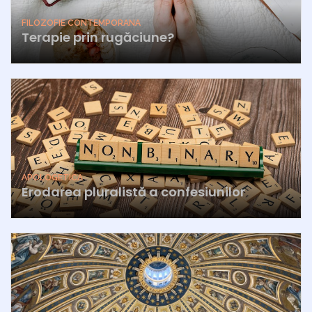
FILOZOFIE CONTEMPORANA
Terapie prin rugăciune?
APOLOGETICA
Erodarea pluralistă a confesiunilor