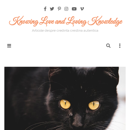
Knowing Love and Loving Knowledge
Articole despre credinta crestina autentica