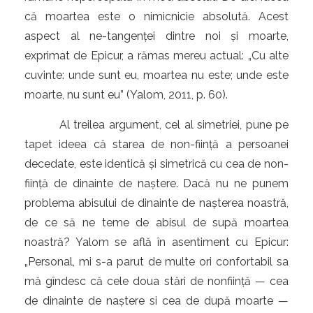
că moartea este o nimicnicie absolută. Acest
aspect al ne-tangenței dintre noi și moarte,
exprimat de Epicur, a rămas mereu actual: „Cu alte
cuvinte: unde sunt eu, moartea nu este; unde este
moarte, nu sunt eu” (Yalom, 2011, p. 60).
Al treilea argument, cel al simetriei, pune pe
tapet ideea că starea de non-ființă a persoanei
decedate, este identică și simetrică cu cea de non-
ființă de dinainte de naștere. Dacă nu ne punem
problema abisului de dinainte de nașterea noastră,
de ce să ne teme de abisul de supă moartea
noastră? Yalom se află în asentiment cu Epicur:
„
Personal, mi s-a parut de multe ori confortabil sa
mă gîndesc că cele doua stări de nonființă — cea
de dinainte de naștere si cea de după moarte —