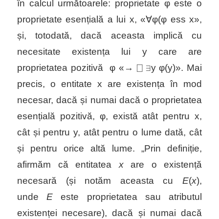
în calcul următoarele: proprietate
φ
este o
proprietate esențială a lui x,
«
∀φ
(
φ ess x
»,
și, totodată, dacă aceasta implică cu
necesitate existența lui y care are
proprietatea pozitivă
φ
«
→ ⎕ ∃
y
φ(
y
)
». Mai
precis, o entitate x are existența în mod
necesar, dacă și numai dacă o proprietatea
esențială pozitivă,
φ
, există atât pentru x,
cât și pentru y, atât pentru o lume dată, cât
și pentru orice altă lume.
„
Prin definiție,
afirmăm că entitatea
x
are o existență
necesară (și notăm aceasta cu
E
(
x
),
unde
E
este proprietatea sau atributul
existenței necesare), dacă și numai dacă