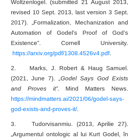
Woltzenlogel
. (submitted 21 August 2013,
revised 10 Sept. 2013, last version 3 Sept.
2017). „Formalization, Mechanization and
Automation of Godel’s Proof of God’s
Existence”. Cornell University.
https://arxiv.org/pdf/1308.4526v4.pdf
.
2.
Marks, J. Robert & Haug Samuel.
(2021, June 7).
„Godel Says God Exists
and Proves it”.
Mind Matters News.
https://mindmatters.ai/2021/06/godel-says-
god-exists-and-proves-it/
.
3.
Tudorvisanmiu. (2013, Aprilie 27).
„Argumentul ontologic al lui Kurt Godel, în