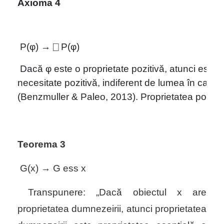
Axioma 4
P(φ) → ⎕ P(φ)
Dacă 
φ
 este o proprietate pozitivă, atunci este
necesitate pozitivă, indiferent de lumea în care 
(Benzmuller & Paleo, 2013). Proprietatea pozitivă
Teorema 3
G(x) → G ess x
Transpunere: „Dacă obiectul x are
proprietatea dumnezeirii, atunci proprietatea