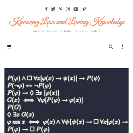
Knowing Love and Loving Knowledge
Articole despre credinta crestina autentica