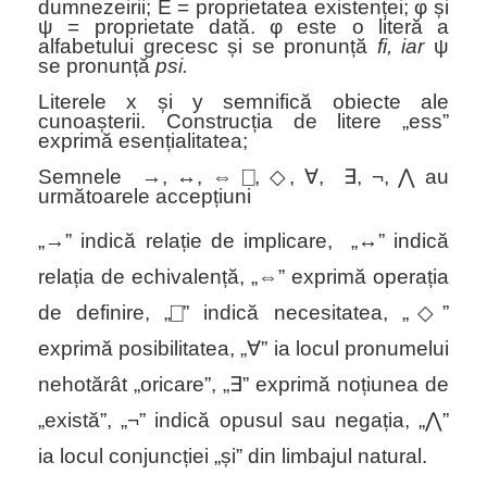
dumnezeirii; E = proprietatea existenței;
φ
și
ψ
= proprietate dată.
φ
este o literă a
alfabetului grecesc și se pronunță
fi, iar
ψ
se pronunță
psi.
Literele
x
și
y
semnifică obiecte ale
cunoașterii.
Construcția de litere „ess”
exprimă esențialitatea;
Semnele
→,
↔️
,
⇔
⎕
,
◇
,
∀
,
∃
,
¬
,
⋀
au
următoarele accepțiuni
„→” indică relație de implicare, „↔️” indică
relația de echivalență, „
⇔
” exprimă operația
de definire, „
⎕
” indică necesitatea, „
◇
”
exprimă posibilitatea, „
∀
” ia locul pronumelui
nehotărât „oricare”, „
∃
” exprimă noțiunea de
„există”, „
¬
” indică opusul sau negația, „
⋀
”
ia locul conjuncției „și” din limbajul natural.