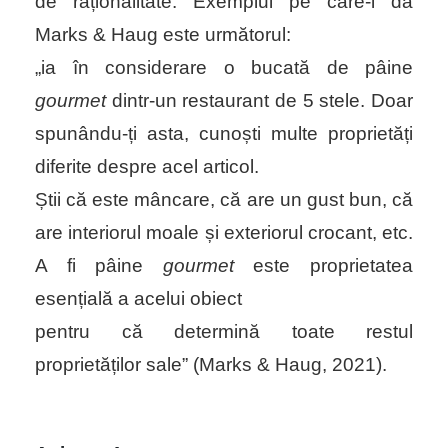
de raționalitate. Exemplul pe care-l dă
Marks & Haug este următorul:
„
ia în considerare o bucată de pâine
gourmet
dintr-un restaurant de 5 stele. Doar
spunându-ți asta, cunoști multe proprietăți
diferite despre acel articol.
Știi că este mâncare, că are un gust bun, că
are interiorul moale și exteriorul crocant, etc.
A fi pâine
gourmet
este proprietatea
esențială a acelui obiect
pentru că determină toate restul
proprietăților sale” (
Marks & Haug, 2021).