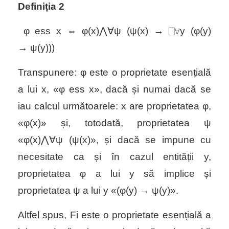
Definiția 2
φ
ess x ⇔ φ(x)⋀∀ψ
(
ψ(x) → ⎕∀
y
(
φ(
y
)
→ ψ(
y
)
))
Transpunere:
φ
este o proprietate esențială
a lui
x
, «
φ
ess x
»,
dacă și numai dacă se
iau calcul următoarele:
x
are proprietatea
φ
,
«
φ(x)
» și, totodată, proprietatea
ψ
«
φ(x)⋀∀ψ
(
ψ(x)
», și dacă se impune cu
necesitate ca și în cazul entității y,
proprietatea
φ
a lui y să implice și
proprietatea
ψ
a lui y «(
φ(
y
) → ψ(
y
)
»
.
Altfel spus, Fi este o proprietate esențială a