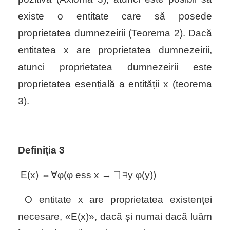
existe o entitate care să posede
proprietatea dumnezeirii (Teorema 2). Dacă
entitatea
x
are proprietatea dumnezeirii,
atunci proprietatea dumnezeirii este
proprietatea esențială a entității
x
(teorema
3).
Definiția 3
E(x) ⇔∀φ
(
φ ess x → ⎕ ∃
y
φ(
y
)
)
O entitate
x
are proprietatea existenței
necesare, «
E(x)
»,
dacă și numai dacă luăm