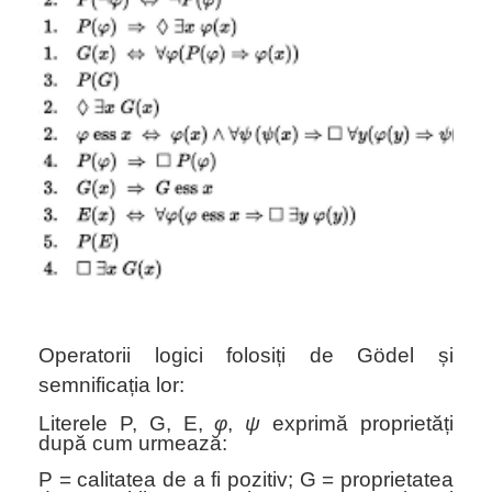
Operatorii logici folosiți de
Gödel
și
semnificația lor
:
Literele P, G, E,
φ
,
ψ
exprimă proprietăți
după cum urmează:
P = calitatea de a fi pozitiv; G = proprietatea