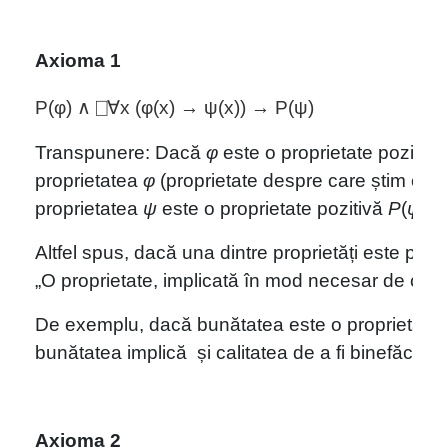
Axioma 1 
P(φ) ∧ ⎕∀x
(
φ(x) → ψ(x)
)
→ P(ψ)
Transpunere: Dacă 
φ
 este o proprietate pozitivă
proprietatea 
φ
 (proprietate despre care știm că e
proprietatea 
ψ
 este o proprietate pozitivă 
P
(
ψ
)
. 
Altfel spus, dacă una dintre proprietăți este pozi
„O proprietate, implicată în mod necesar de către
De exemplu, dacă bunătatea este o proprietate po
bunătatea implică  și calitatea de a fi binefăcător
Axioma 2 