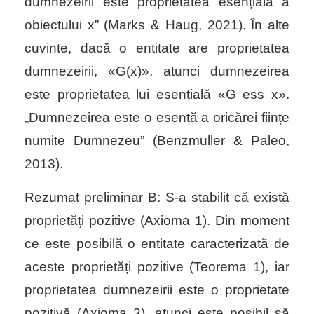
dumnezeirii este proprietatea esențială a
obiectului x” (Marks & Haug, 2021). În alte
cuvinte, dacă o entitate are proprietatea
dumnezeirii, «
G(x)
»,
atunci dumnezeirea
este proprietatea lui esențială «
G ess x
»
.
„Dumnezeirea este o esență a oricărei ființe
numite Dumnezeu” (Benzmuller & Paleo,
2013).
Rezumat preliminar B: S-a stabilit că există
proprietăți pozitive (Axioma 1). Din moment
ce este posibilă o entitate caracterizată de
aceste proprietăți pozitive (Teorema 1), iar
proprietatea dumnezeirii este o proprietate
pozitivă (Axioma 3), atunci este posibil să