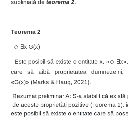
subliniată de
teorema 2
.
Teorema 2
◇ ∃x G(x)
Este posibil să existe o entitate
x,
«
◇ ∃x
»,
care să aibă proprietatea dumnezeirii,
«
G(x)
» (Marks & Haug, 2021).
Rezumat preliminar A: S-a stabilit că există prop
 de aceste proprietăți pozitive (Teorema 1), iar p
este posibil să existe o entitate care să posede 