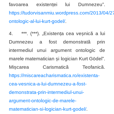
favoarea existenței lui Dumnezeu”.
https://tudorvisanmiu.wordpress.com/2013/04/2
ontologic-al-lui-kurt-godel/
.
4.
***. (***). „Existența cea veșnică a lui
Dumnezeu a fost demonstrată prin
intermediul unui argument ontologic de
marele matematician și logician Kurt
Gödel
”.
Mișcarea Carismatică Teofanică.
https://miscareacharismatica.ro/existenta-
cea-vesnica-a-lui-dumnezeu-a-fost-
demonstrata-prin-intermediul-unui-
argument-ontologic-de-marele-
matematician-si-logician-kurt-godel/
.