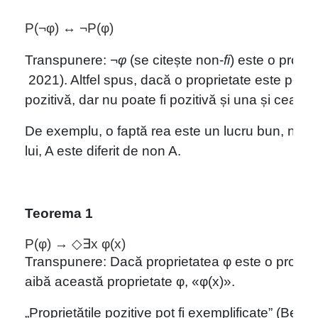
P(¬φ)
↔️
¬P(φ)
Transpunere: 
¬
φ
(se citește non-
fi
) este o propr
 2021). Altfel spus, dacă o proprietate este pozit
pozitivă, dar nu poate fi pozitivă și una și ceala
De exemplu, o faptă rea este un lucru bun, numai
lui, A este diferit de non A.
Teorema 1
P(φ) → ◇∃x φ(x)
Transpunere: Dacă proprietatea 
φ
 este o proprie
aibă această proprietate 
φ
,
 «
φ(x)
».
„Proprietățile pozitive pot fi exemplificate” (Ben