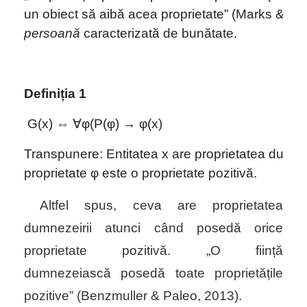
un obiect să aibă acea proprietate” (Marks & Hau
persoană
 caracterizată de bunătate.  
Definiția 1 
G(x) ⇔ ∀φ
(
P(φ) → φ(x)
Transpunere: Entitatea 
x
 are proprietatea dumnez
proprietate 
φ
 este o proprietate pozitivă. 
Altfel spus, ceva are proprietatea
dumnezeirii atunci când posedă orice
proprietate pozitivă. „O ființă
dumnezeiască
posedă toate proprietățile
pozitive” (Benzmuller & Paleo, 2013).